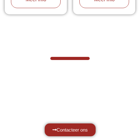
VABOTEC HELPT U GRAAG VERDER
Hef- en hijswerktuigen vereisen kennis
van zaken, daarom ondersteunen wij u
graag met al uw vragen.
Neem vrijblijvend contact op.
Contacteer ons