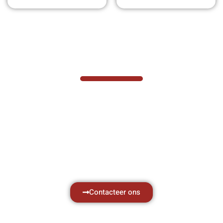
VABOTEC HELPT U GRAAG VERDER
Hef- en hijswerktuigen vereisen kennis van
zaken, daarom ondersteunen wij u graag
met al uw vragen.
Neem vrijblijvend contact op.
Contacteer ons