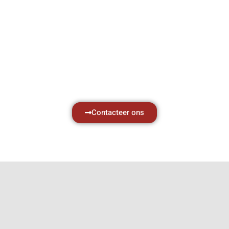
Hef- en hijswerktuigen vereisen kennis van
zaken, daarom ondersteunen wij u graag
met al uw vragen.
Neem vrijblijvend contact op.
Contacteer ons