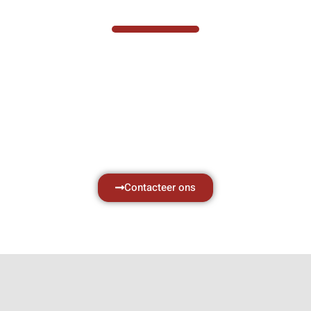
VABOTEC HELPT U GRAAG VERDER
Hef- en hijswerktuigen vereisen kennis van
zaken, daarom ondersteunen wij u graag
met al uw vragen.
Neem vrijblijvend contact op.
Contacteer ons