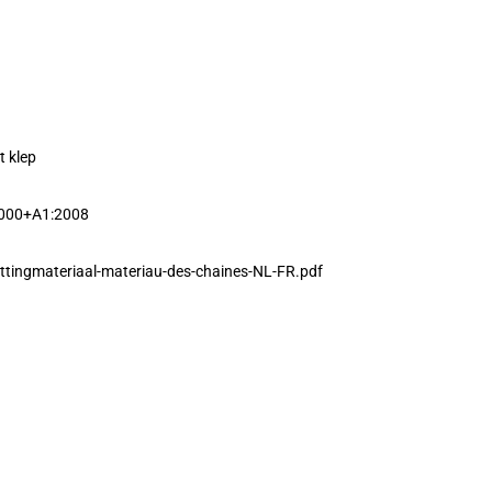
 klep
2000+A1:2008
ttingmateriaal-materiau-des-chaines-NL-FR.pdf