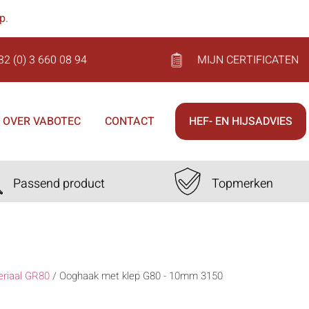
op
.
32 (0) 3 660 08 94
MIJN CERTIFICATEN
OVER VABOTEC
CONTACT
HEF- EN HIJSADVIES
Passend product
Topmerken
eriaal GR80
/
Ooghaak met klep G80 - 10mm 3150