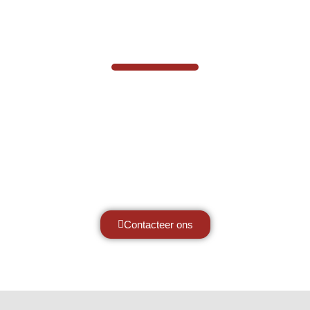
VABOTEC HELPT U GRAAG VERDER
Hef- en hijswerktuigen vereisen kennis
van zaken, daarom ondersteunen wij u
graag met al uw vragen.
Neem vrijblijvend contact op.
Contacteer ons