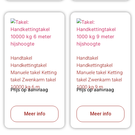
Handtakel
Handtakel
Handkettingtakel
Handkettingtakel
Manuele takel Ketting
Manuele takel Ketting
takel Zwenkarm takel
takel Zwenkarm takel
10000 kg 6 m
1000 kg 9 m
Prijs op aanvraag
Prijs op aanvraag
Meer info
Meer info