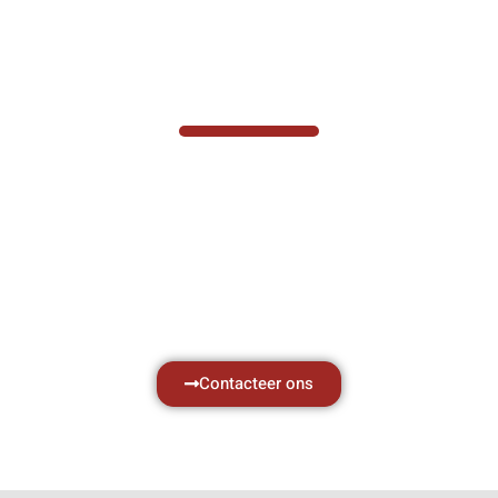
VABOTEC HELPT U GRAAG VERDER
Hef- en hijswerktuigen vereisen kennis van
zaken, daarom ondersteunen wij u graag
met al uw vragen.
Neem vrijblijvend contact op.
Contacteer ons