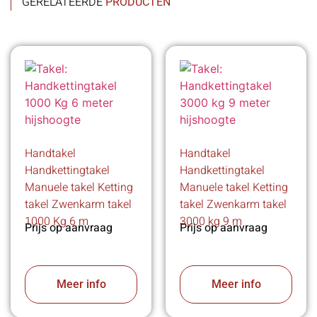
GERELATEERDE
PRODUCTEN
Handtakel
Handtakel
Handkettingtakel
Handkettingtakel
Manuele takel Ketting
Manuele takel Ketting
takel Zwenkarm takel
takel Zwenkarm takel
1000 Kg 6 m
3000 kg 9 m
Prijs op aanvraag
Prijs op aanvraag
Meer info
Meer info