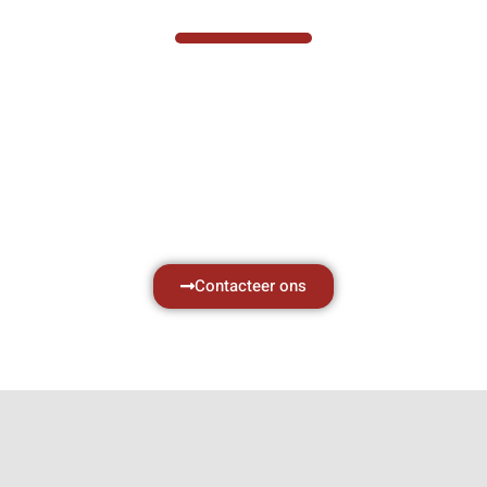
Hef- en hijswerktuigen vereisen kennis van
zaken, daarom ondersteunen wij u graag
met al uw vragen.
Neem vrijblijvend contact op.
Contacteer ons