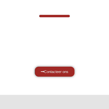
VABOTEC HELPT U GRAAG VERDER
Hef- en hijswerktuigen vereisen kennis
van zaken, daarom ondersteunen wij u
graag met al uw vragen.
Neem vrijblijvend contact op.
Contacteer ons