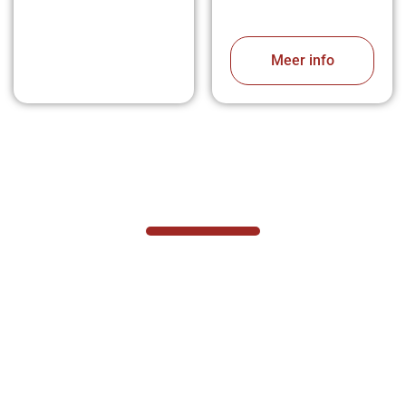
Meer info
VABOTEC HELPT U GRAAG VERDER
Hef- en hijswerktuigen vereisen kennis van
zaken, daarom ondersteunen wij u graag
met al uw vragen.
Neem vrijblijvend contact op.