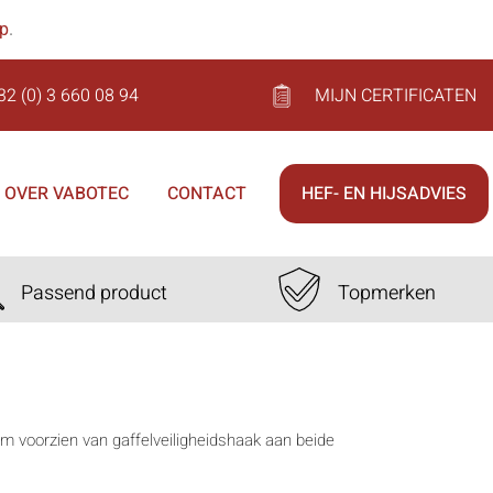
op
.
32 (0) 3 660 08 94
MIJN CERTIFICATEN
OVER VABOTEC
CONTACT
HEF- EN HIJSADVIES
Passend product
Topmerken
mm voorzien van gaffelveiligheidshaak aan beide