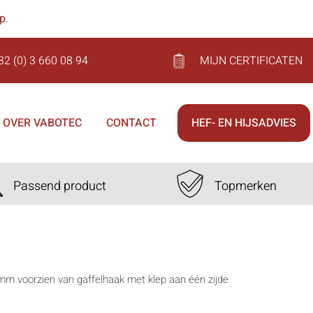
op
.
32 (0) 3 660 08 94
MIJN CERTIFICATEN
OVER VABOTEC
CONTACT
HEF- EN HIJSADVIES
Passend product
Topmerken
3mm voorzien van gaffelhaak met klep aan één zijde