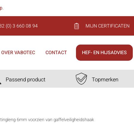
op
.
32 (0) 3 660 08 94
MIJN CERTIFICATEN
OVER VABOTEC
CONTACT
HEF- EN HIJSADVIES
Passend product
Topmerken
ettingleng 6mm voorzien van gaffelveiligheidshaak