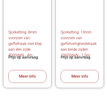
Sjorketting: 8mm
Sjorketting: 13mm
voorzien van
voorzien van
gaffelhaak met klep
gaffelveiligheidshaak
aan één zijde
aan beide zijden
4000daN - 4m
10600daN - 1,5m
Prijs op aanvraag
Prijs op aanvraag
Meer info
Meer info