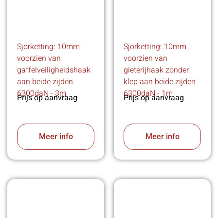
Sjorketting: 10mm
Sjorketting: 10mm
voorzien van
voorzien van
gaffelveiligheidshaak
gieterijhaak zonder
aan beide zijden
klep aan beide zijden
6300daN - 3m
6300daN - 1m
Prijs op aanvraag
Prijs op aanvraag
Meer info
Meer info