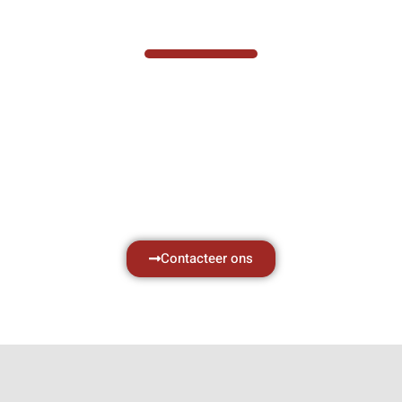
VABOTEC HELPT U GRAAG VERDER
Hef- en hijswerktuigen vereisen kennis van
zaken, daarom ondersteunen wij u graag
met al uw vragen.
Neem vrijblijvend contact op.
Contacteer ons