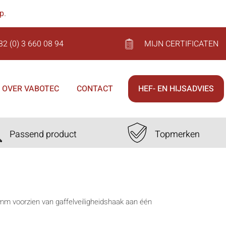
op
.
32 (0) 3 660 08 94
MIJN CERTIFICATEN
OVER VABOTEC
CONTACT
HEF- EN HIJSADVIES
Passend product
Topmerken
0mm voorzien van gaffelveiligheidshaak aan één