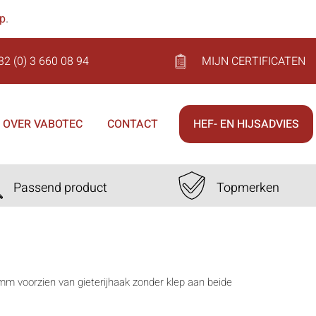
op
.
32 (0) 3 660 08 94
MIJN CERTIFICATEN
OVER VABOTEC
CONTACT
HEF- EN HIJSADVIES
Passend product
Topmerken
3mm voorzien van gieterijhaak zonder klep aan beide