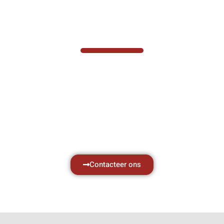
VABOTEC HELPT U GRAAG VERDER
Hef- en hijswerktuigen vereisen kennis van
zaken, daarom ondersteunen wij u graag
met al uw vragen.
Neem vrijblijvend contact op.
Contacteer ons