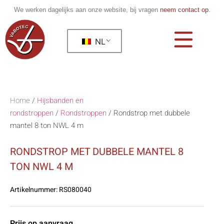
We werken dagelijks aan onze website, bij vragen
neem contact op
.
NL
Home
/
Hijsbanden en
rondstroppen
/
Rondstroppen
/
Rondstrop met dubbele
mantel 8 ton NWL 4 m
RONDSTROP MET DUBBELE MANTEL 8
TON NWL 4 M
Artikelnummer:
RS080040
Prijs op aanvraag