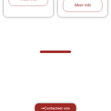
Meer info
VABOTEC HELPT U GRAAG VERDER
Hef- en hijswerktuigen vereisen kennis van
zaken, daarom ondersteunen wij u graag
met al uw vragen.
Neem vrijblijvend contact op.
Contacteer ons