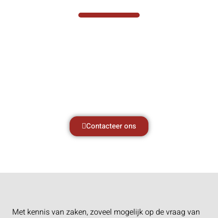
Hef- en hijswerktuigen vereisen kennis van
zaken, daarom ondersteunen wij u graag
met al uw vragen.
Neem vrijblijvend contact op.
Contacteer ons
Met kennis van zaken, zoveel mogelijk op de vraag van