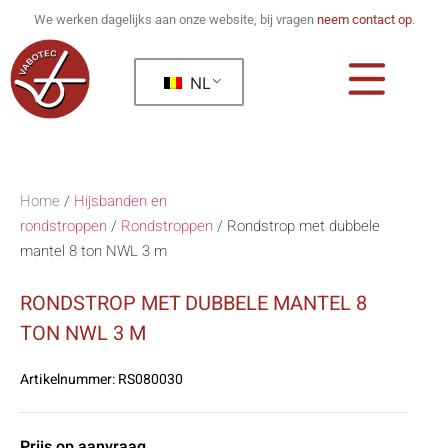
We werken dagelijks aan onze website, bij vragen
neem contact op
.
NL
Home
/
Hijsbanden en
rondstroppen
/
Rondstroppen
/
Rondstrop met dubbele
mantel 8 ton NWL 3 m
RONDSTROP MET DUBBELE MANTEL 8
TON NWL 3 M
Artikelnummer:
RS080030
Prijs op aanvraag