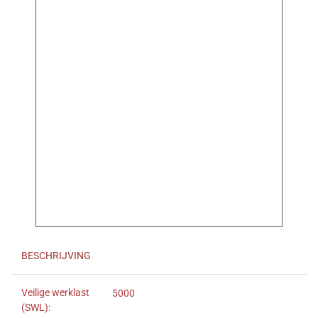
BESCHRIJVING
Veilige werklast
5000
(SWL):