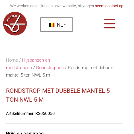
We werken dagelijks aan onze website, bij vragen
neem contact op
.
NL
Home
/
Hijsbanden en
rondstroppen
/
Rondstroppen
/
Rondstrop met dubbele
mantel 5 ton NWL 5 m
RONDSTROP MET DUBBELE MANTEL 5
TON NWL 5 M
Artikelnummer:
RS050050
Prijs op aanvraag