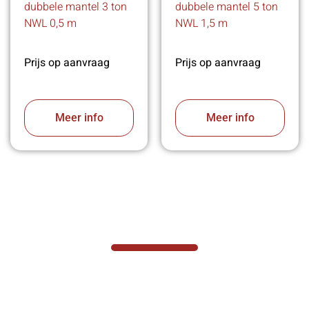
dubbele mantel 3 ton
dubbele mantel 5 ton
NWL 0,5 m
NWL 1,5 m
Prijs op aanvraag
Prijs op aanvraag
Meer info
Meer info
VABOTEC HELPT U GRAAG VERDER
Hef- en hijswerktuigen vereisen kennis van
zaken, daarom ondersteunen wij u graag