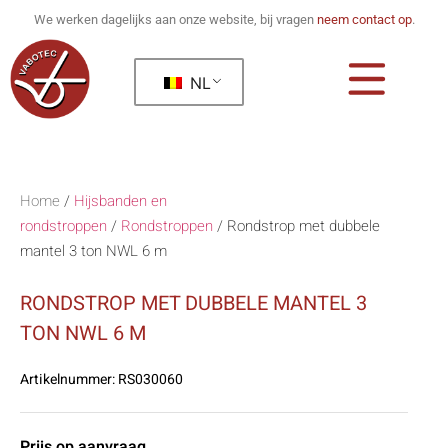
We werken dagelijks aan onze website, bij vragen
neem contact op
.
NL
Home
/
Hijsbanden en
rondstroppen
/
Rondstroppen
/
Rondstrop met dubbele
mantel 3 ton NWL 6 m
RONDSTROP MET DUBBELE MANTEL 3
TON NWL 6 M
Artikelnummer:
RS030060
Prijs op aanvraag