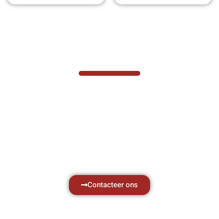
VABOTEC HELPT U GRAAG VERDER
Hef- en hijswerktuigen vereisen kennis van
zaken, daarom ondersteunen wij u graag
met al uw vragen.
Neem vrijblijvend contact op.
Contacteer ons