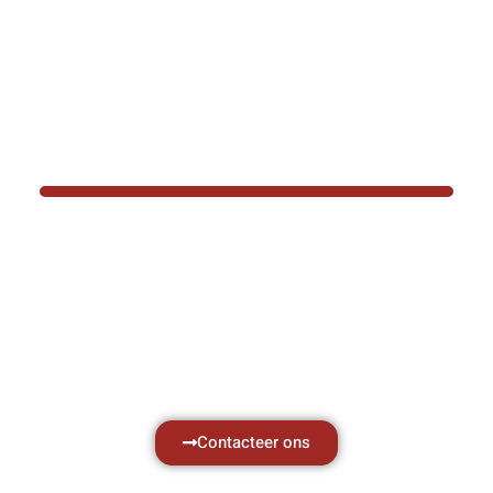
BOTEC HELPT U GRAAG VER
Hef- en hijswerktuigen vereisen kennis van
aken, daarom ondersteunen wij u graag met al 
vragen.
Neem vrijblijvend contact op.
Contacteer ons