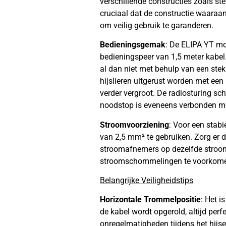
verschillende constructies zoals ste
cruciaal dat de constructie waaraan
om veilig gebruik te garanderen.
Bedieningsgemak
: De ELIPA YT mo
bedieningspeer van 1,5 meter kabel
al dan niet met behulp van een ste
hijslieren uitgerust worden met ee
verder vergroot. De radiosturing sc
noodstop is eveneens verbonden met
Stroomvoorziening
: Voor een stab
van 2,5 mm² te gebruiken. Zorg er 
stroomafnemers op dezelfde stroomd
stroomschommelingen te voorkom
Belangrijke Veiligheidstips
Horizontale Trommelpositie
: Het i
de kabel wordt opgerold, altijd perf
onregelmatigheden tijdens het hijse