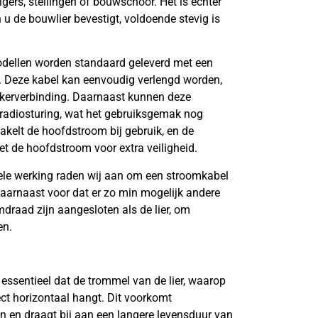
igers, stellingen of bouwschoor. Het is echter
 u de bouwlier bevestigt, voldoende stevig is
dellen worden standaard geleverd met een
. Deze kabel kan eenvoudig verlengd worden,
kkerverbinding. Daarnaast kunnen deze
n radiosturing, wat het gebruiksgemak nog
hakelt de hoofdstroom bij gebruik, en de
 de hoofdstroom voor extra veiligheid.
iele werking raden wij aan om een stroomkabel
daarnaast voor dat er zo min mogelijk andere
raad zijn aangesloten als de lier, om
en.
s essentieel dat de trommel van de lier, waarop
ect horizontaal hangt. Dit voorkomt
n en draagt bij aan een langere levensduur van