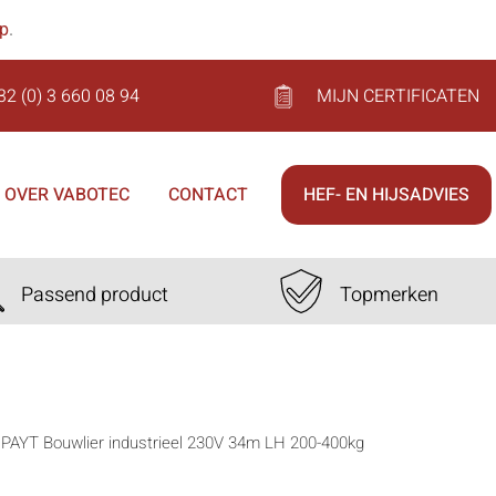
op
.
32 (0) 3 660 08 94
MIJN CERTIFICATEN
OVER VABOTEC
CONTACT
HEF- EN HIJSADVIES
Passend product
Topmerken
LIPAYT Bouwlier industrieel 230V 34m LH 200-400kg