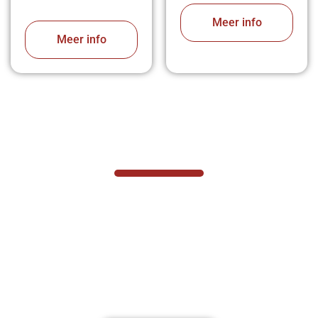
Meer info
Meer info
VABOTEC HELPT U GRAAG VERDER
Hef- en hijswerktuigen vereisen kennis van
zaken, daarom ondersteunen wij u graag
met al uw vragen.
Neem vrijblijvend contact op.