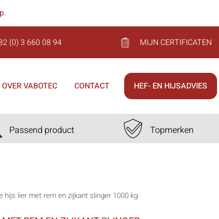
op
.
32 (0) 3 660 08 94
MIJN CERTIFICATEN
OVER VABOTEC
CONTACT
HEF- EN HIJSADVIES
Passend product
Topmerken
e hijs lier met rem en zijkant slinger 1000 kg