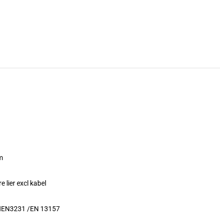
m
e lier excl kabel
NEN3231 /EN 13157