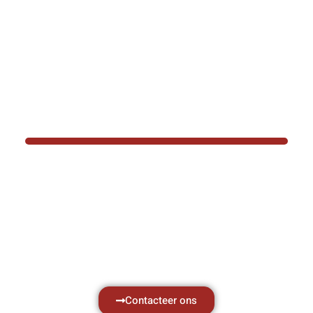
BOTEC HELPT U GRAAG VER
Hef- en hijswerktuigen vereisen kennis van
aken, daarom ondersteunen wij u graag met al 
vragen.
Neem vrijblijvend contact op.
Contacteer ons