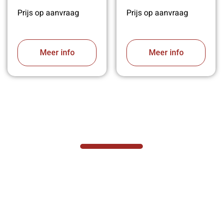
Prijs op aanvraag
Prijs op aanvraag
Meer info
Meer info
VABOTEC HELPT U GRAAG VERDER
Hef- en hijswerktuigen vereisen kennis van
zaken, daarom ondersteunen wij u graag
met al uw vragen.