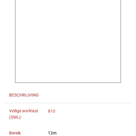
BESCHRIJVING
Veilige werklast
810
(SWL):
Bereik:
12m