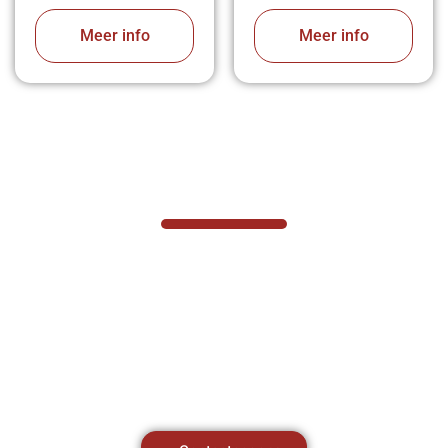
Meer info
Meer info
VABOTEC HELPT U GRAAG VERDER
Hef- en hijswerktuigen vereisen kennis van
zaken, daarom ondersteunen wij u graag
met al uw vragen.
Neem vrijblijvend contact op.