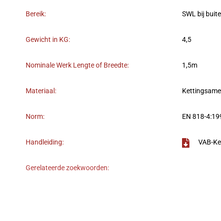
Bereik:
SWL bij buit
Gewicht in KG:
4,5
Nominale Werk Lengte of Breedte:
1,5m
Materiaal:
Kettingsame
Norm:
EN 818-4:1
Handleiding:
VAB-Ke
Gerelateerde zoekwoorden: