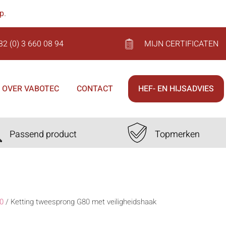
op
.
32 (0) 3 660 08 94
MIJN CERTIFICATEN
OVER VABOTEC
CONTACT
HEF- EN HIJSADVIES
Passend product
Topmerken
0
/
Ketting tweesprong G80 met veiligheidshaak