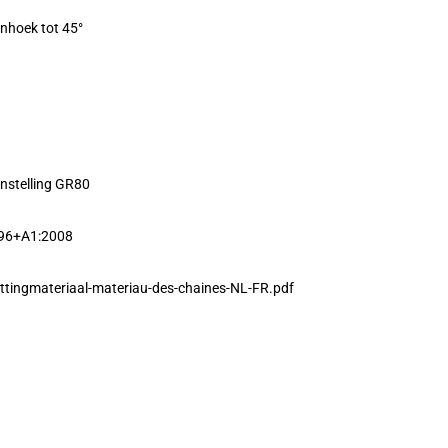
enhoek tot 45°
nstelling GR80
996+A1:2008
ttingmateriaal-materiau-des-chaines-NL-FR.pdf