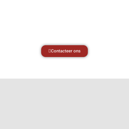
zaken, daarom ondersteunen wij u graag
met al uw vragen.
Neem vrijblijvend contact op.
Contacteer ons