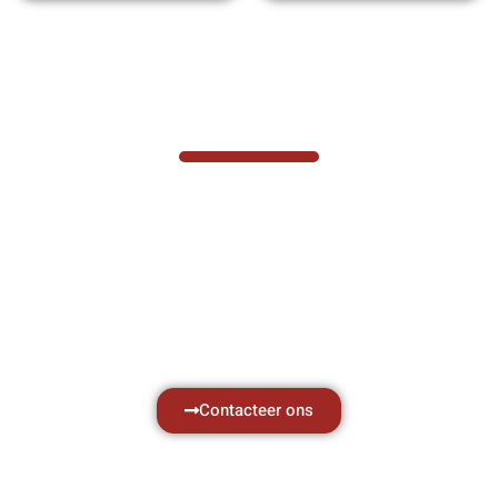
VABOTEC HELPT U GRAAG VERDER
Hef- en hijswerktuigen vereisen kennis van
zaken, daarom ondersteunen wij u graag
met al uw vragen.
Neem vrijblijvend contact op.
Contacteer ons