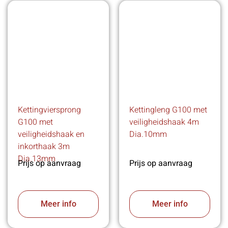
Kettingviersprong
Kettingleng G100 met
G100 met
veiligheidshaak 4m
veiligheidshaak en
Dia.10mm
inkorthaak 3m
Dia.13mm
Prijs op aanvraag
Prijs op aanvraag
Meer info
Meer info