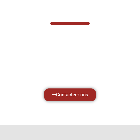
VABOTEC HELPT U GRAAG VERDER
Hef- en hijswerktuigen vereisen kennis van
zaken, daarom ondersteunen wij u graag
met al uw vragen.
Neem vrijblijvend contact op.
Contacteer ons