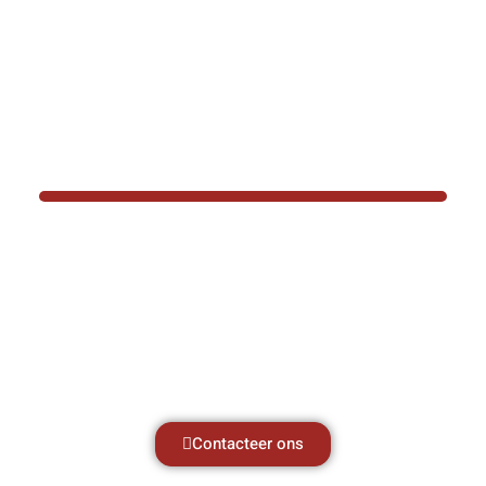
BOTEC HELPT U GRAAG VER
Hef- en hijswerktuigen vereisen kennis van
aken, daarom ondersteunen wij u graag met al 
vragen.
Neem vrijblijvend contact op.
Contacteer ons