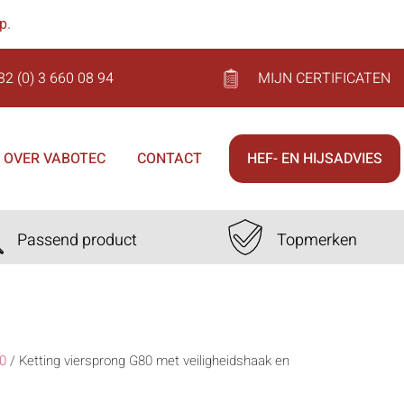
op
.
32 (0) 3 660 08 94
MIJN CERTIFICATEN
OVER VABOTEC
CONTACT
HEF- EN HIJSADVIES
Passend product
Topmerken
0
/
Ketting viersprong G80 met veiligheidshaak en