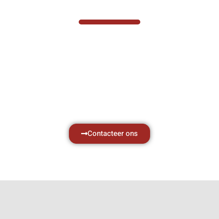
VABOTEC HELPT U GRAAG VERDER
Hef- en hijswerktuigen vereisen kennis van
zaken, daarom ondersteunen wij u graag
met al uw vragen.
Neem vrijblijvend contact op.
Contacteer ons