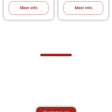
Meer info
Meer info
VABOTEC HELPT U GRAAG VERDER
Hef- en hijswerktuigen vereisen kennis
van zaken, daarom ondersteunen wij u
graag met al uw vragen.
Neem vrijblijvend contact op.