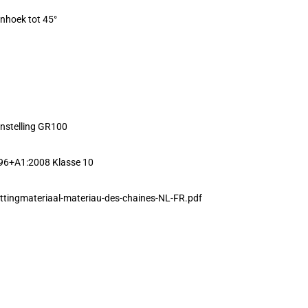
enhoek tot 45°
nstelling GR100
96+A1:2008 Klasse 10
ttingmateriaal-materiau-des-chaines-NL-FR.pdf