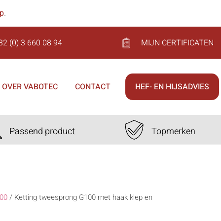
op
.
32 (0) 3 660 08 94
MIJN CERTIFICATEN
OVER VABOTEC
CONTACT
HEF- EN HIJSADVIES
Passend product
Topmerken
00
/
Ketting tweesprong G100 met haak klep en