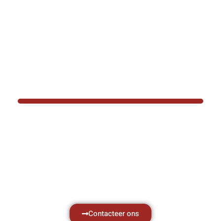
BOTEC HELPT U GRAAG VER
Hef- en hijswerktuigen vereisen kennis van
aken, daarom ondersteunen wij u graag met al 
vragen.
Neem vrijblijvend contact op.
Contacteer ons