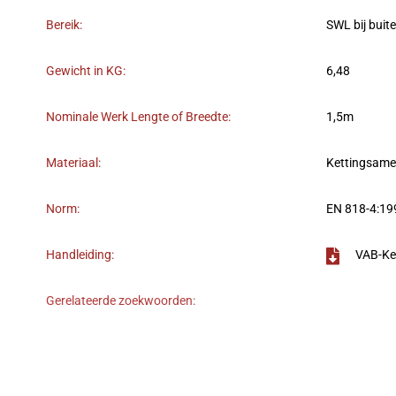
Bereik:
SWL bij buit
Gewicht in KG:
6,48
Nominale Werk Lengte of Breedte:
1,5m
Materiaal:
Kettingsame
Norm:
EN 818-4:19
Handleiding:
VAB-Ke
Gerelateerde zoekwoorden: