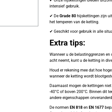
✔ Onze hijskettingen bieden uitzonder
intensief gebruik.
✔ De
Grade 80
hijskettingen zijn ui
het temperen van de ketting.
✔ Geschikt voor gebruik in alle situ
Extra tips:
Wanneer u de belastinggrenzen en c
acht neemt, kunt u de ketting in di
Houd er rekening mee dat hoe hoger 
wanneer de ketting wordt blootgest
Daarnaast mogen de kettingen niet
-40°C of boven 200°C. Binnen dit te
andere eigenschappen onveranderd
De normen
EN 818
en
EN 1677
bepa