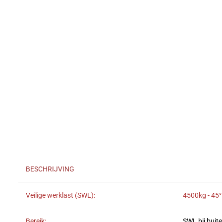
BESCHRIJVING
Veilige werklast (SWL):
4500kg - 45°
Bereik:
SWL bij buit