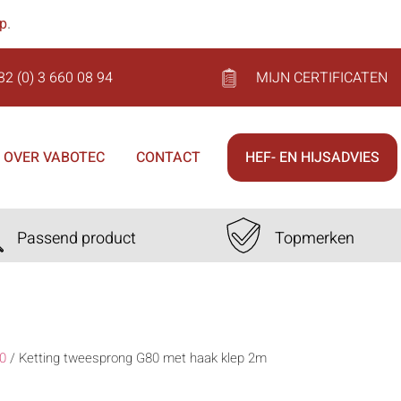
op
.
32 (0) 3 660 08 94
MIJN CERTIFICATEN
OVER VABOTEC
CONTACT
HEF- EN HIJSADVIES
Passend product
Topmerken
0
/
Ketting tweesprong G80 met haak klep 2m