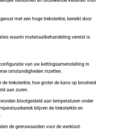
lijke flexibiliteit en uitstekende kwaliteit voor
tgerust met een hoge treksterkte, bereikt door
aties waarin materiaalbehandeling vereist is.
onfiguratie van uw kettingsamenstelling in
verse omstandigheden inzetten.
de treksterkte, hoe groter de kans op brosheid
eld aan zuren.
 worden blootgesteld aan temperaturen onder
mperatuurbereik blijven de treksterkte en
.
len de grenswaarden voor de werklast.