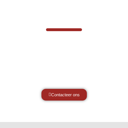
VABOTEC HELPT U GRAAG VERDER
Hef- en hijswerktuigen vereisen kennis
van zaken, daarom ondersteunen wij u
graag met al uw vragen.
Neem vrijblijvend contact op.
Contacteer ons