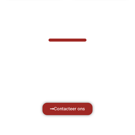
VABOTEC HELPT U GRAAG VERDER
Hef- en hijswerktuigen vereisen kennis van
zaken, daarom ondersteunen wij u graag
met al uw vragen.
Neem vrijblijvend contact op.
Contacteer ons