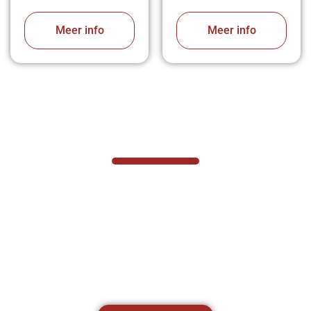
Meer info
Meer info
VABOTEC HELPT U GRAAG VERDER
Hef- en hijswerktuigen vereisen kennis van
zaken, daarom ondersteunen wij u graag
met al uw vragen.
Neem vrijblijvend contact op.