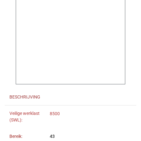
BESCHRIJVING
Veilige werklast
8500
(SWL):
Bereik:
43