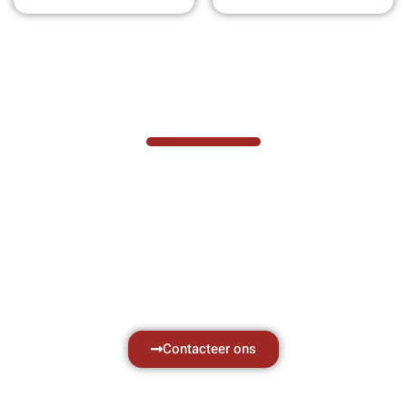
VABOTEC HELPT U GRAAG VERDER
Hef- en hijswerktuigen vereisen kennis van
zaken, daarom ondersteunen wij u graag
met al uw vragen.
Neem vrijblijvend contact op.
Contacteer ons