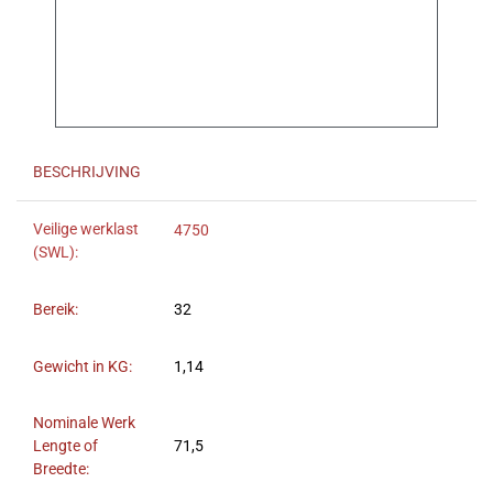
BESCHRIJVING
Veilige werklast
4750
(SWL):
Bereik:
32
Gewicht in KG:
1,14
Nominale Werk
Lengte of
71,5
Breedte: