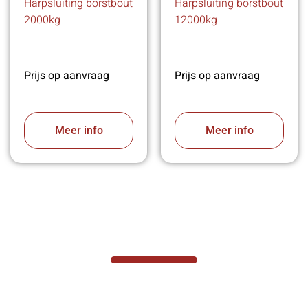
Harpsluiting borstbout
Harpsluiting borstbout
2000kg
12000kg
Prijs op aanvraag
Prijs op aanvraag
Meer info
Meer info
VABOTEC HELPT U GRAAG VERDER
Hef- en hijswerktuigen vereisen kennis van