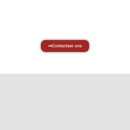
zaken, daarom ondersteunen wij u graag
met al uw vragen.
Neem vrijblijvend contact op.
Contacteer ons