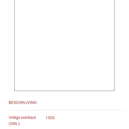
BESCHRIJVING
Veilige werklast
1500
(SWL):