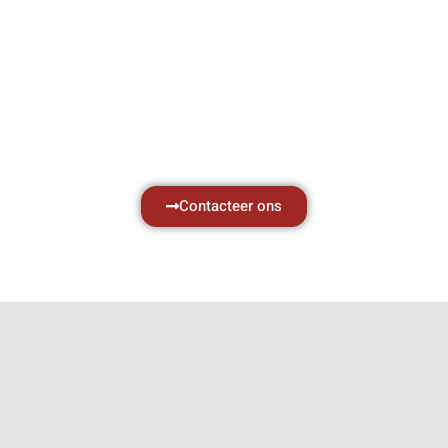
Hef- en hijswerktuigen vereisen kennis van
zaken, daarom ondersteunen wij u graag
met al uw vragen.
Neem vrijblijvend contact op.
Contacteer ons