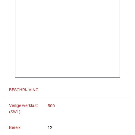
BESCHRIJVING
Veilige werklast
500
(SWL):
Bereik:
12