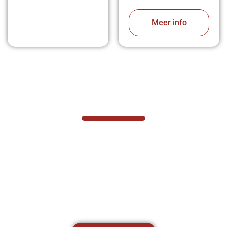
Meer info
VABOTEC HELPT U GRAAG VERDER
Hef- en hijswerktuigen vereisen kennis
van zaken, daarom ondersteunen wij u
graag met al uw vragen.
Neem vrijblijvend contact op.