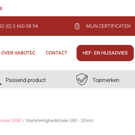
op
.
32 (0) 3 660 08 94
MIJN CERTIFICATEN
OVER VABOTEC
CONTACT
HEF- EN HIJSADVIES
Passend product
Topmerken
eriaal GR80
/
Wartelveiligheidshaak G80 - 32mm