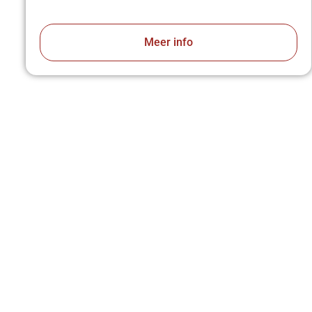
Meer info
VA
z