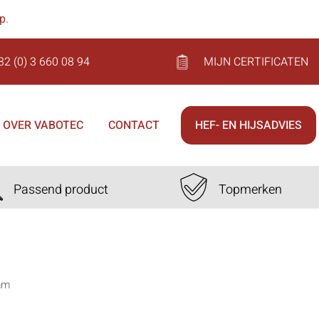
op
.
32 (0) 3 660 08 94
MIJN CERTIFICATEN
OVER VABOTEC
CONTACT
HEF- EN HIJSADVIES
Passend product
Topmerken
mm