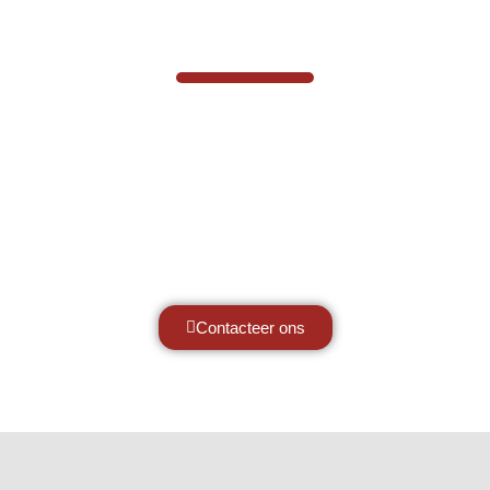
VABOTEC HELPT U GRAAG VERDER
Hef- en hijswerktuigen vereisen kennis
van zaken, daarom ondersteunen wij u
graag met al uw vragen.
Neem vrijblijvend contact op.
Contacteer ons