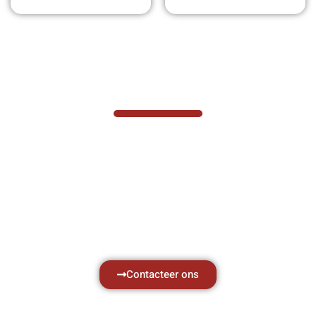
VABOTEC HELPT U GRAAG VERDER
Hef- en hijswerktuigen vereisen kennis van
zaken, daarom ondersteunen wij u graag
met al uw vragen.
Neem vrijblijvend contact op.
Contacteer ons