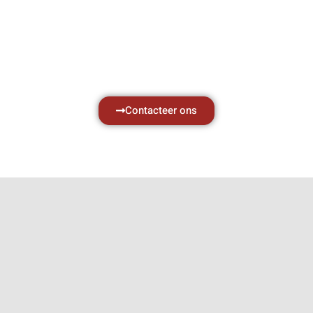
zaken, daarom ondersteunen wij u graag
met al uw vragen.
Neem vrijblijvend contact op.
Contacteer ons