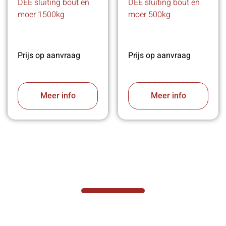
DEE sluiting bout en
DEE sluiting bout en
moer 1500kg
moer 500kg
Prijs op aanvraag
Prijs op aanvraag
Meer info
Meer info
VABOTEC HELPT U GRAAG VERDER
Hef- en hijswerktuigen vereisen kennis van