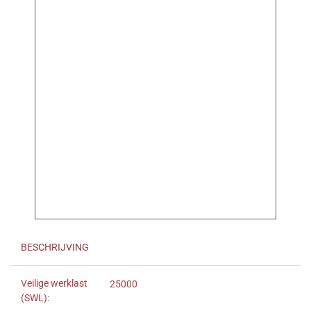
BESCHRIJVING
Veilige werklast
25000
(SWL):